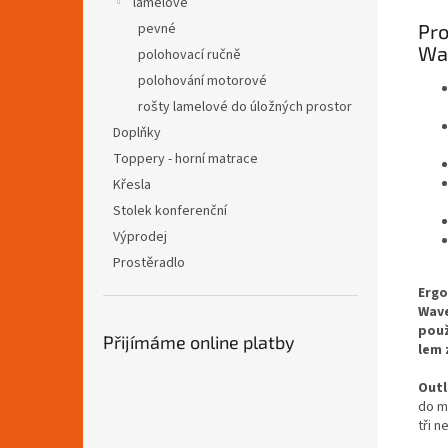
lamelové
Pro
pevné
Wa
polohovací ručně
polohování motorové
rošty lamelové do úložných prostor
Doplňky
Toppery - horní matrace
Křesla
Stolek konferenční
Výprodej
Prostěradlo
Ergo
Wav
použ
Přijímáme online platby
lem
Outl
do mi
tři 