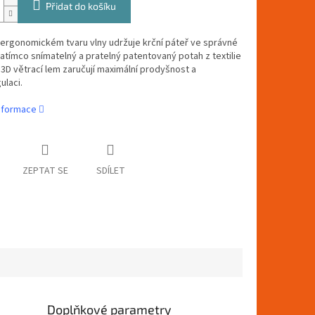
Přidat do košíku
 ergonomickém tvaru vlny udržuje krční páteř ve správné
atímco snímatelný a pratelný patentovaný potah z textilie
 3D větrací lem zaručují maximální prodyšnost a
ulaci.
informace
ZEPTAT SE
SDÍLET
Doplňkové parametry