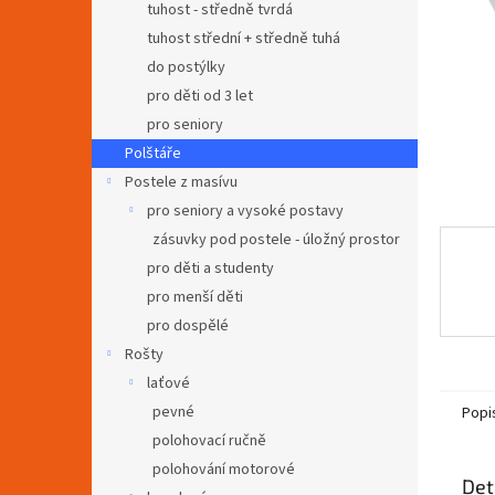
a
tuhost - středně tvrdá
n
tuhost střední + středně tuhá
e
do postýlky
l
pro děti od 3 let
pro seniory
Polštáře
Postele z masívu
pro seniory a vysoké postavy
zásuvky pod postele - úložný prostor
pro děti a studenty
pro menší děti
pro dospělé
Rošty
laťové
pevné
Popi
polohovací ručně
polohování motorové
Det