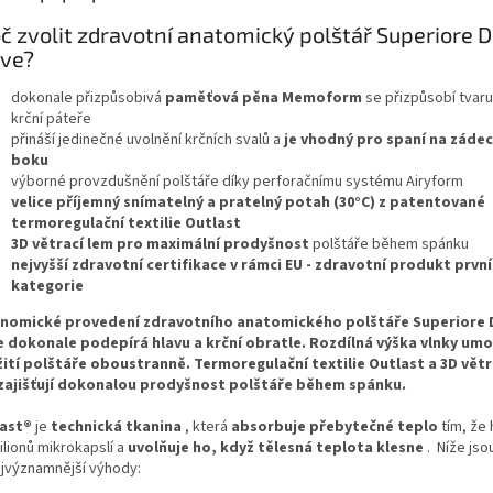
A
č zvolit zdravotní anatomický polštář Superiore 
ve?
dokonale přizpůsobivá
paměťová pěna Memoform
se přizpůsobí tvaru 
krční páteře
přináší jedinečné uvolnění krčních svalů a
je vhodný pro spaní na zádec
boku
výborné provzdušnění polštáře díky perforačnímu systému Airyform
velice příjemný snímatelný a pratelný potah (30°C) z patentované
termoregulační textilie Outlast
3D větrací lem pro maximální prodyšnost
polštáře během spánku
nejvyšší zdravotní certifikace v rámci EU - zdravotní produkt první
kategorie
nomické provedení zdravotního anatomického polštáře
Superiore 
e
dokonale podepírá hlavu a krční obratle. Rozdílná výška vlnky um
ití polštáře oboustranně.
Termoregulační textilie Outlast a 3D větr
zajišťují dokonalou prodyšnost polštáře během spánku.
ast®
je
technická tkanina
, která
absorbuje přebytečné teplo
tím, že
lionů mikrokapslí a
uvolňuje ho, když tělesná teplota klesne
.
Níže js
nejvýznamnější výhody: