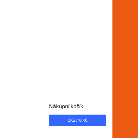
Nákupní košík
0
KS /
0 KČ