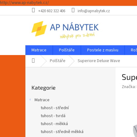
http://www.ap-nabytek.cz/
Přejít
+420 602 322 406
info@apnabytek.cz
na
obsah
Matrace
Polštáře
Postele z masívu
Ro
Domů
Polštáře
Superiore Deluxe Wave
P
Sup
o
Přeskočit
s
Značka:
Kategorie
kategorie
t
r
Matrace
a
tuhost - střední
n
tuhost - tvrdá
n
í
tuhost - měkká
p
tuhost - středně měkká