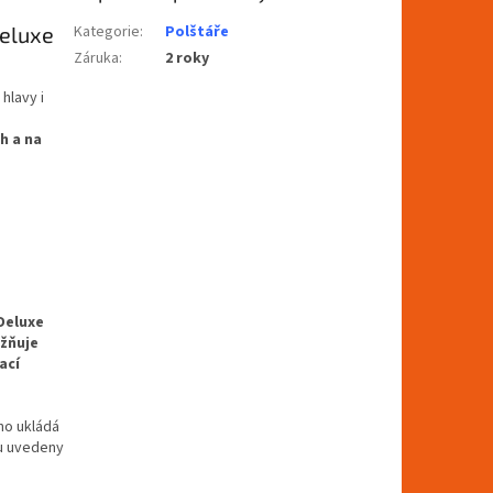
Deluxe
Kategorie
:
Polštáře
Záruka
:
2 roky
hlavy i
h a na
Deluxe
ožňuje
ací
 ho ukládá
ou uvedeny