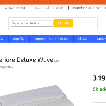
JAK NAKUPOVAT
OBCHODNÍ PODMÍNKY
PODMÍNKY OCHRANY OS
HLEDAT
šty
Doplňky
Toppery - horní matrace
Křesla
Stolek
eriore Deluxe Wave
213
Magniflex
3 19
Měrná
Skla
cena: