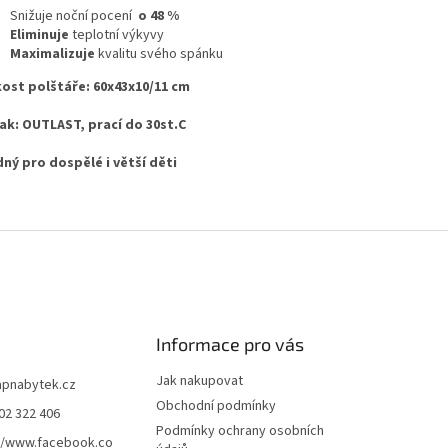
Snižuje noční pocení
o 48 %
Eliminuje
teplotní výkyvy
Maximalizuje
kvalitu svého spánku
kost polštáře: 60x43x10/11 cm
ak: OUTLAST, prací do 30st.C
ný pro dospělé i větší děti
Informace pro vás
Jak nakupovat
apnabytek.cz
Obchodní podmínky
02 322 406
Podmínky ochrany osobních
//www.facebook.co