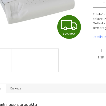
Polštář v
Z
poloze, z
Outlast a
termoreg
ZDARMA
D
Detailní 
A
TISK
R
M
s
Diskuze
ailní popis produktu