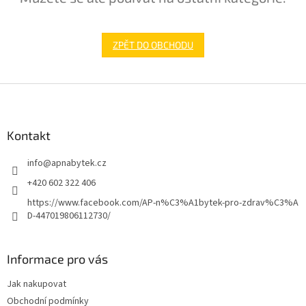
ZPĚT DO OBCHODU
Z
á
p
a
Kontakt
t
info
@
apnabytek.cz
í
+420 602 322 406
https://www.facebook.com/AP-n%C3%A1bytek-pro-zdrav%C3%A
D-447019806112730/
Informace pro vás
Jak nakupovat
Obchodní podmínky