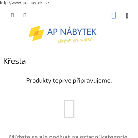
http://www.ap-nabytek.cz/
Přejít
NÁKUP
na
obsah
KOŠÍK
Křesla
Produkty teprve připravujeme.
Můžete se ale podívat na ostatní kategorie.