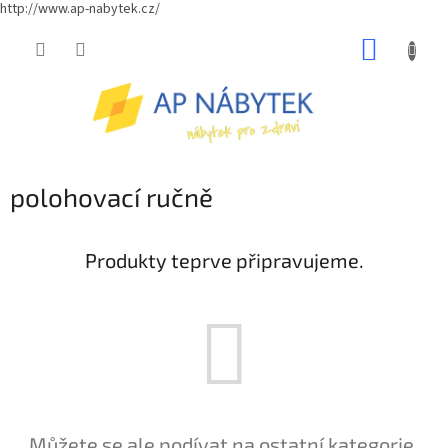
http://www.ap-nabytek.cz/
Přejít
NÁKUP
na
obsah
KOŠÍK
polohovací ručně
Produkty teprve připravujeme.
Můžete se ale podívat na ostatní kategorie.