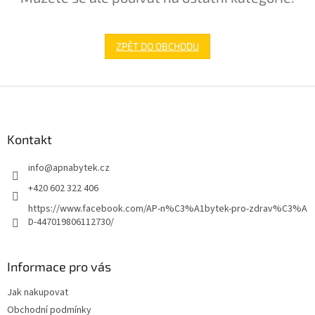
ZPĚT DO OBCHODU
Z
á
p
a
Kontakt
t
info
@
apnabytek.cz
í
+420 602 322 406
https://www.facebook.com/AP-n%C3%A1bytek-pro-zdrav%C3%A
D-447019806112730/
Informace pro vás
Jak nakupovat
Obchodní podmínky