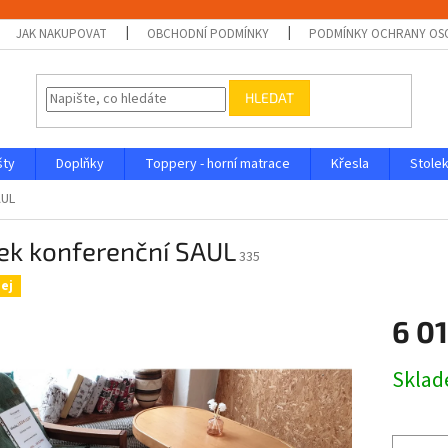
JAK NAKUPOVAT
OBCHODNÍ PODMÍNKY
PODMÍNKY OCHRANY OS
HLEDAT
šty
Doplňky
Toppery - horní matrace
Křesla
Stolek
AUL
ek konferenční SAUL
335
ej
6 01
Měrná
Skla
cena: