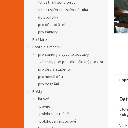
a
tuhost - středně tvrdá
n
tuhost střední + středně tuhá
e
do postýlky
l
pro děti od 3 let
pro seniory
Polštáře
Postele z masívu
pro seniory a vysoké postavy
zásuvky pod postele - úložný prostor
pro děti a studenty
pro menší děti
Popi
pro dospělé
Rošty
Det
laťové
pevné
Stol
polohovací ručně
náb
polohování motorové
Veli