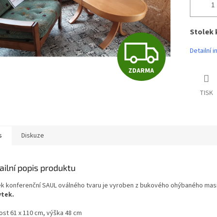
Stolek 
Z
Detailní 
ZDARMA
D
TISK
A
s
Diskuze
R
ailní popis produktu
M
ek konferenční SAUL oválného tvaru je vyroben z bukového ohýbaného mas
ytek.
kost 61 x 110 cm, výška 48 cm