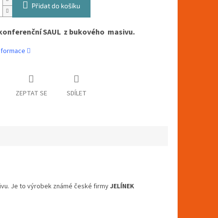
Přidat do košíku
konferenční SAUL z bukového masivu.
informace
ZEPTAT SE
SDÍLET
ivu. Je to výrobek známé české firmy
JELÍNEK