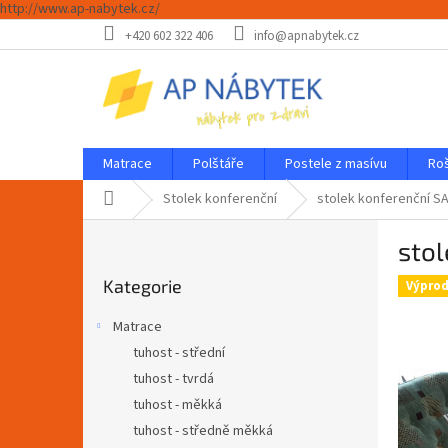
http://www.ap-nabytek.cz/
Přejít
+420 602 322 406
info@apnabytek.cz
na
obsah
Matrace
Polštáře
Postele z masívu
Ro
Domů
Stolek konferenční
stolek konferenční S
P
stol
o
Přeskočit
s
Kategorie
kategorie
Výprod
t
r
Matrace
a
tuhost - střední
n
tuhost - tvrdá
n
í
tuhost - měkká
p
tuhost - středně měkká