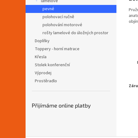
lamelové
pevné
Pruž
anat
polohovací ručně
objím
polohování motorové
rošty lamelové do úložných prostor
Doplňky
Toppery - horní matrace
Křesla
Stolek konferenční
Výprodej
Prostěradlo
Záru
Přijímáme online platby