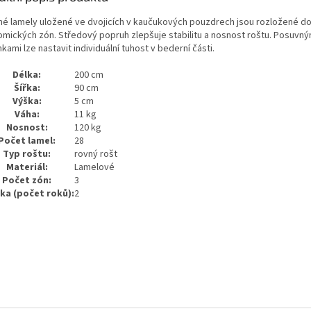
né lamely uložené ve dvojicích v kaučukových pouzdrech jsou rozložené do
omických zón. Středový popruh zlepšuje stabilitu a nosnost roštu. Posuvný
kami lze nastavit individuální tuhost v bederní části.
Délka:
200 cm
Šířka:
90 cm
Výška:
5 cm
Váha:
11 kg
Nosnost:
120 kg
Počet lamel:
28
Typ roštu:
rovný rošt
Materiál:
Lamelové
Počet zón:
3
ka (počet roků):
2