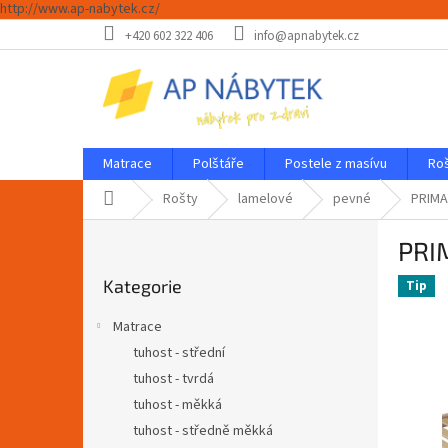
http://www.ap-nabytek.cz/
Přejít
+420 602 322 406
info@apnabytek.cz
na
obsah
Matrace
Polštáře
Postele z masívu
Ro
Domů
Rošty
lamelové
pevné
PRIMA
P
PRI
o
Přeskočit
s
Kategorie
kategorie
Tip
t
r
Matrace
a
tuhost - střední
n
tuhost - tvrdá
n
í
tuhost - měkká
p
tuhost - středně měkká