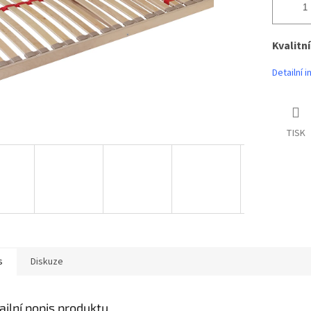
Kvalitn
Detailní 
TISK
s
Diskuze
ailní popis produktu