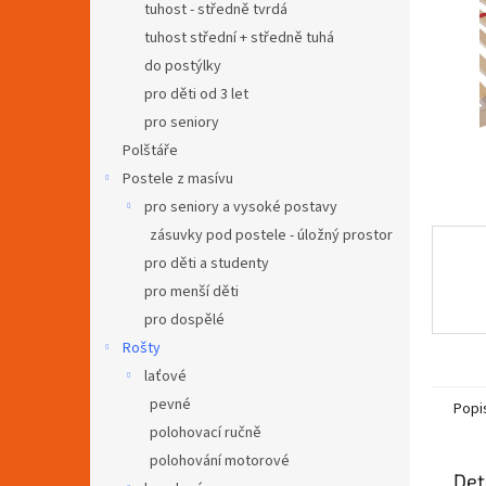
a
tuhost - středně tvrdá
n
tuhost střední + středně tuhá
e
do postýlky
l
pro děti od 3 let
pro seniory
Polštáře
Postele z masívu
pro seniory a vysoké postavy
zásuvky pod postele - úložný prostor
pro děti a studenty
pro menší děti
pro dospělé
Rošty
laťové
pevné
Popi
polohovací ručně
polohování motorové
Det