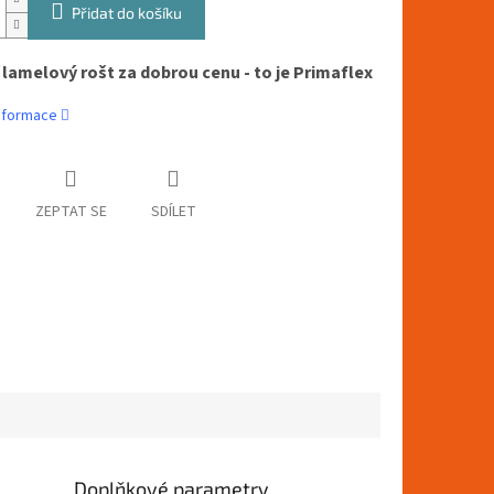
Přidat do košíku
í lamelový rošt za dobrou cenu - to je Primaflex
informace
ZEPTAT SE
SDÍLET
Doplňkové parametry