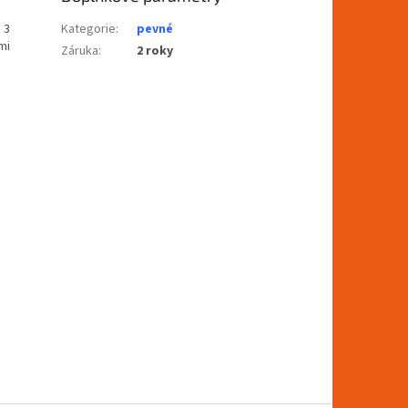
 3
Kategorie
:
pevné
mi
Záruka
:
2 roky