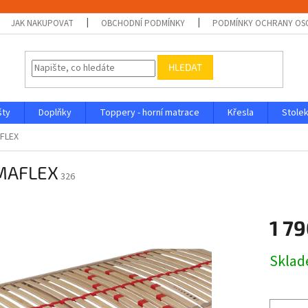
JAK NAKUPOVAT
OBCHODNÍ PODMÍNKY
PODMÍNKY OCHRANY OS
HLEDAT
šty
Doplňky
Toppery - horní matrace
Křesla
Stolek
FLEX
MAFLEX
326
1 79
Měrná
Skla
cena: