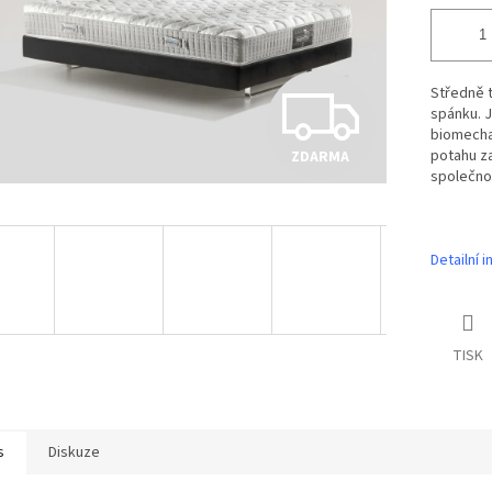
Z
Středně t
spánku. J
biomecha
potahu za
ZDARMA
D
společnos
A
Detailní 
R
TISK
M
s
Diskuze