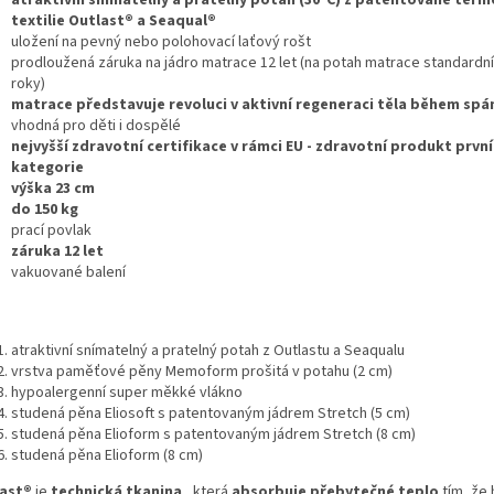
textilie Outlast® a Seaqual®
uložení na pevný nebo polohovací laťový rošt
prodloužená záruka na jádro matrace 12 let (na potah matrace standardní
roky)
matrace představuje revoluci v aktivní regeneraci těla během spá
vhodná pro děti i dospělé
nejvyšší zdravotní certifikace v rámci EU - zdravotní produkt první
kategorie
výška 23 cm
do 150 kg
prací povlak
záruka 12 let
vakuované balení
atraktivní snímatelný a pratelný potah z Outlastu a Seaqualu
vrstva paměťové pěny Memoform prošitá v potahu (2 cm)
hypoalergenní super měkké vlákno
studená pěna Eliosoft s patentovaným jádrem Stretch (5 cm)
studená pěna Elioform s patentovaným jádrem Stretch (8 cm)
studená pěna Elioform (8 cm)
ast®
je
technická tkanina
, která
absorbuje přebytečné teplo
tím, že