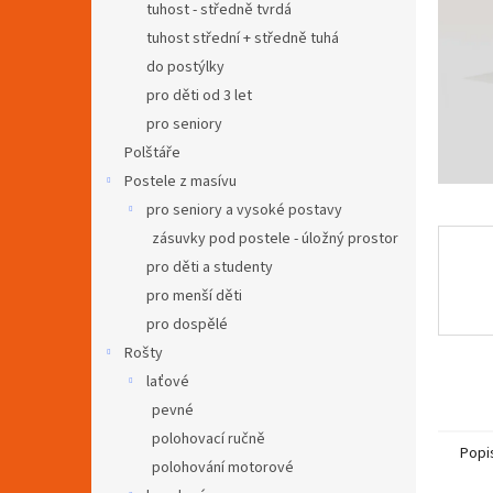
a
tuhost - středně tvrdá
n
tuhost střední + středně tuhá
e
do postýlky
l
pro děti od 3 let
pro seniory
Polštáře
Postele z masívu
pro seniory a vysoké postavy
zásuvky pod postele - úložný prostor
pro děti a studenty
pro menší děti
pro dospělé
Rošty
laťové
pevné
polohovací ručně
Popi
polohování motorové