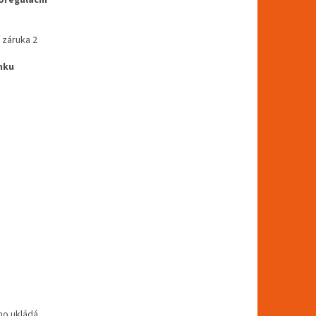
 záruka 2
nku
 ho ukládá