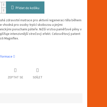
Přidat do košíku
uhá zdravotní matrace pro aktivní regeneraci těla během
e vhodná pro osoby trpící skoliozou a jinými
nickými poruchami páteře. Nižší vrstva paměťové pěny v
jišťuje intenzivnější strečový efekt. Celosvětový patent
ti Magniflex.
informace
ZEPTAT SE
SDÍLET