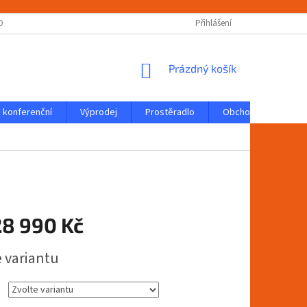
OBNÍCH ÚDAJŮ
FORMULÁŘ PRO ODSTOUPENÍ OD SMLOUVY
Přihlášení
KONTAK
NÁKUPNÍ
Prázdný košík
KOŠÍK
 konferenční
Výprodej
Prostěradlo
Obchodní podmínky
28 990 Kč
e variantu