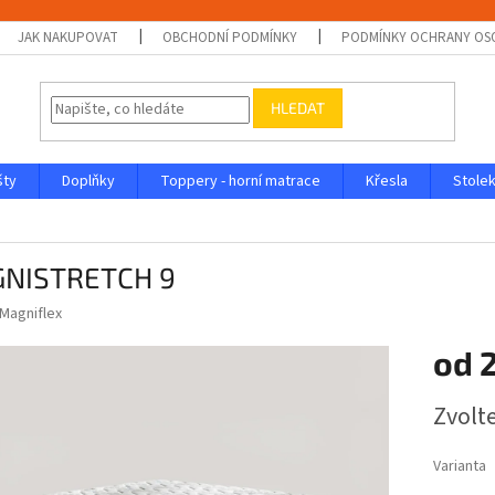
JAK NAKUPOVAT
OBCHODNÍ PODMÍNKY
PODMÍNKY OCHRANY OS
HLEDAT
šty
Doplňky
Toppery - horní matrace
Křesla
Stolek
NISTRETCH 9
Magniflex
od
Měrná
Zvolt
cena:
Varianta