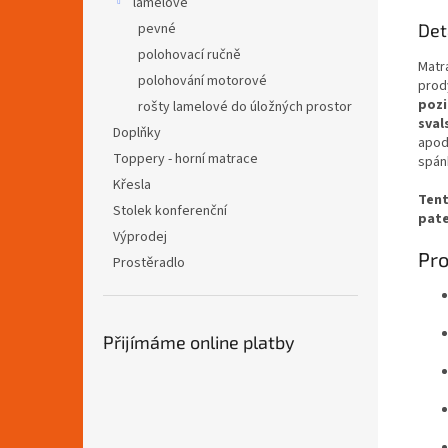
lamelové
pevné
Det
polohovací ručně
Matr
polohování motorové
prod
pozi
rošty lamelové do úložných prostor
sval
Doplňky
apod
Toppery - horní matrace
spán
Křesla
Tent
Stolek konferenční
pate
Výprodej
Pro
Prostěradlo
Přijímáme online platby