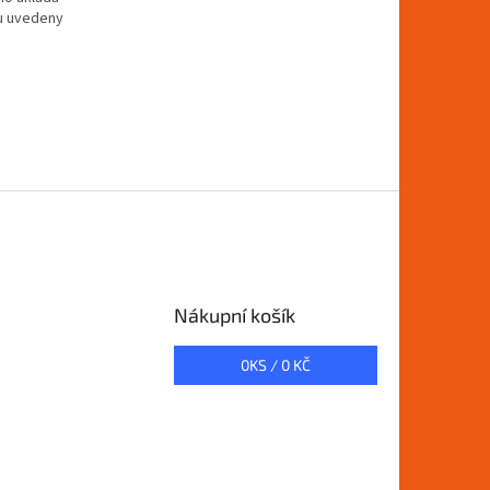
ou uvedeny
Nákupní košík
0
KS /
0 KČ