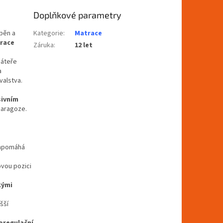
Doplňkové parametry
pěn a
Kategorie
:
Matrace
race
Záruka
:
12 let
páteře
a
valstva.
sivním
 Zaragoze.
napomáhá
vou pozici
kými
šší
oregulační