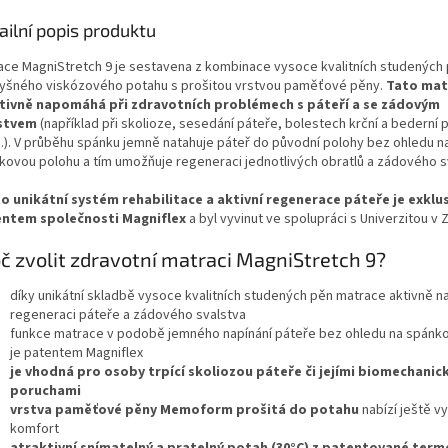
A
ailní popis produktu
ace MagniStretch 9 je sestavena z kombinace vysoce kvalitních studených 
yšného viskózového potahu s prošitou vrstvou paměťové pěny.
Tato mat
tivně napomáhá při zdravotních problémech s páteří a se zádovým
stvem
(například při skolioze, sesedání páteře, bolestech krční a bederní 
.). V průběhu spánku jemně natahuje páteř do původní polohy bez ohledu n
kovou polohu a tím umožňuje regeneraci jednotlivých obratlů a zádového s
o unikátní systém rehabilitace a aktivní regenerace páteře je exklu
ntem společnosti Magniflex
a byl vyvinut ve spolupráci s Univerzitou v
č zvolit zdravotní matraci MagniStretch 9?
díky unikátní skladbě vysoce kvalitních studených pěn matrace aktivně 
regeneraci páteře a zádového svalstva
funkce matrace v podobě jemného napínání páteře bez ohledu na spánko
je patentem Magniflex
je vhodná pro osoby trpící skoliozou páteře či jejími biomechanic
poruchami
vrstva paměťové pěny Memoform prošitá do potahu
nabízí ještě vy
komfort
atraktivní snímatelný a pratelný potah (30°C) z patentované term