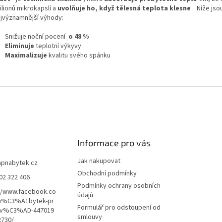
lionů mikrokapslí a
uvolňuje ho, když tělesná teplota klesne
.
Níže js
nejvýznamnější výhody:
Snižuje noční pocení
o 48 %
Eliminuje
teplotní výkyvy
Maximalizuje
kvalitu svého spánku
Informace pro vás
Jak nakupovat
apnabytek.cz
Obchodní podmínky
02 322 406
Podmínky ochrany osobních
//www.facebook.co
údajů
n%C3%A1bytek-pr
Formulář pro odstoupení od
av%C3%AD-447019
smlouvy
2730/