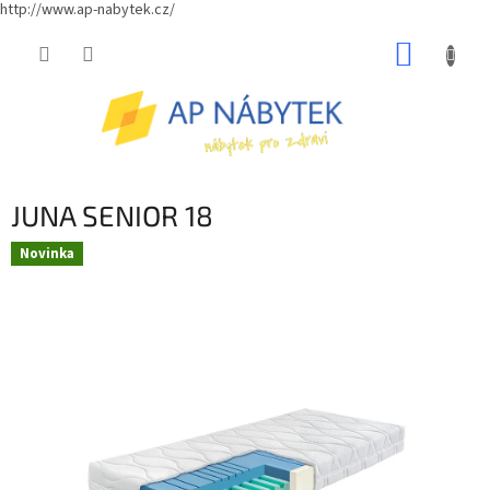
http://www.ap-nabytek.cz/
Přejít
NÁKUP
na
obsah
KOŠÍK
JUNA SENIOR 18
Novinka