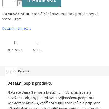
Přidat do košíku
JUNA Senior 18
- speciální pěnová matrace pro seniory ve
výšce 18 cm
Detailní informace
ZEPTAT SE
SDÍLET
Popis
Diskuze
Detailní popis produktu
Matrace
Juna Senior
z kvalitních hybridních pěn je
navržena tak, aby poskytovala výjimečnou podporu a
komfort seniorům, kteří potřebují stabilní, ale příjemně
přizpůsobivý podklad. Hybridní pěny kombinují pevnost a