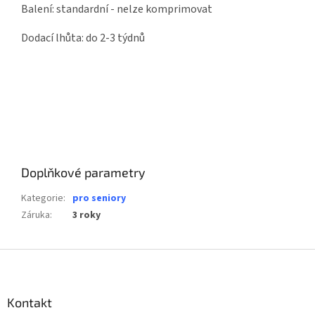
Balení: standardní - nelze komprimovat
Dodací lhůta: do 2-3 týdnů
Doplňkové parametry
Kategorie
:
pro seniory
Záruka
:
3 roky
Z
á
p
a
Kontakt