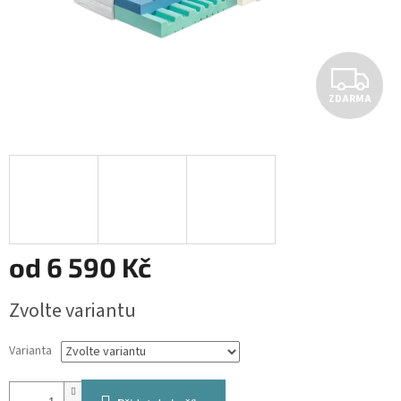
Z
ZDARMA
D
A
R
M
A
od
6 590 Kč
Měrná
Zvolte variantu
cena:
Varianta