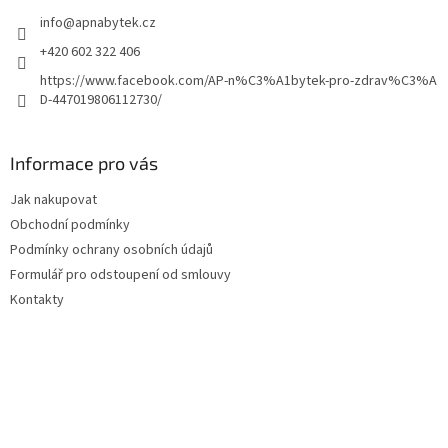
t
info
@
apnabytek.cz
í
+420 602 322 406
https://www.facebook.com/AP-n%C3%A1bytek-pro-zdrav%C3%A
D-447019806112730/
Informace pro vás
Jak nakupovat
Obchodní podmínky
Podmínky ochrany osobních údajů
Formulář pro odstoupení od smlouvy
Kontakty