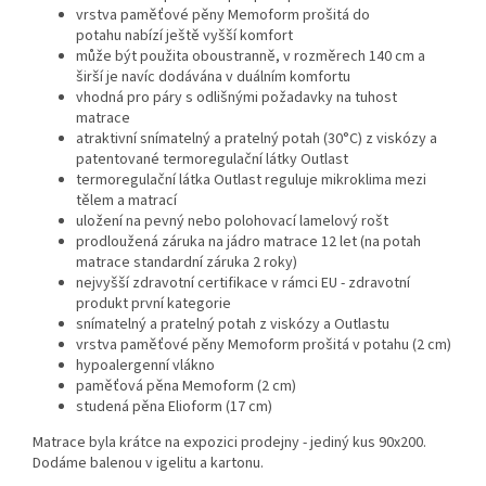
vrstva paměťové pěny Memoform prošitá do
potahu nabízí ještě vyšší komfort
může být použita oboustranně, v rozměrech 140 cm a
širší je navíc dodávána v duálním komfortu
vhodná pro páry s odlišnými požadavky na tuhost
matrace
atraktivní snímatelný a pratelný potah (30°C) z viskózy a
patentované termoregulační látky Outlast
termoregulační látka Outlast reguluje mikroklima mezi
tělem a matrací
uložení na pevný nebo polohovací lamelový rošt
prodloužená záruka na jádro matrace 12 let (na potah
matrace standardní záruka 2 roky)
nejvyšší zdravotní certifikace v rámci EU - zdravotní
produkt první kategorie
snímatelný a pratelný potah z viskózy a Outlastu
vrstva paměťové pěny Memoform prošitá v potahu (2 cm)
hypoalergenní vlákno
paměťová pěna Memoform (2 cm)
studená pěna Elioform (17 cm)
Matrace byla krátce na expozici prodejny - jediný kus 90x200.
Dodáme balenou v igelitu a kartonu.