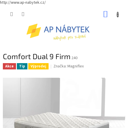
http://www.ap-nabytek.cz/
Přejít
NÁKUP
na
obsah
KOŠÍK
Comfort Dual 9 Firm
240
Značka:
Magniflex
Akce
Tip
Výprodej