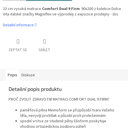
23 cm vysoká matrace
Comfort Dual 9 Firm
90x200 z kolekce Dolce
Vita italské značky Magniflex ve výprodeji z expozice prodejny - 1ks
Detailní informace
ZEPTAT SE
SDÍLET
Popis
Diskuze
Detailní popis produktu
PROČ ZVOLIT ZDRAVOTNÍ MATRACI COMFORT DUAL 9 FIRM?
paměťová pěna Memoform se přizpůsobí tvaru Vašeho
těla, nevyvíjí protitlak a působí proti proleženinám
spodní vrstva ze studené pěny Elioform poskytuje
vhodnou ortopedickou podporu páteři