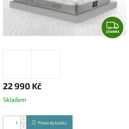
Z
ZDARMA
D
A
R
M
A
22 990 Kč
Měrná
Skladem
cena:
Přidat do košíku