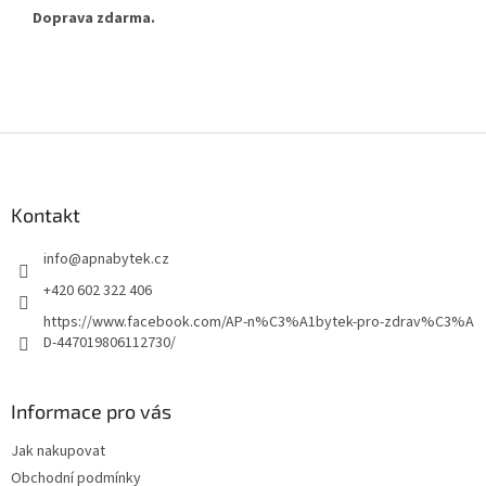
Doprava zdarma.
Z
á
p
a
Kontakt
t
info
@
apnabytek.cz
í
+420 602 322 406
https://www.facebook.com/AP-n%C3%A1bytek-pro-zdrav%C3%A
D-447019806112730/
Informace pro vás
Jak nakupovat
Obchodní podmínky