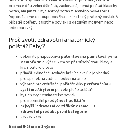
polštáře. Aby byla dokonalá prodyšnost polštáře, která je
pro malé děti velmi důležitá, zachovaná, nemá polštář klasický
potah, ale jen tzv. hygienický potah z jemného polyesteru.
Doporučujeme dokoupit používat snímatelný pratelný povlak. V
případě potřeby zajistíme povlak i s dětským motivem nebo
jednobarevný.
Proč zvolit zdravotní anatomický
polštář Baby?
dokonale přizpůsobivá
patentovaná paměťová pěna
Memoform
o výšce 5 cm se přizpůsobí tvaru hlavy a
krční páteře dítěte
přináší jedinečné uvolnění krčních svalů a je vhodný
pro spánek na zádech, boku i na břiše
výborné provzdušnění polštáře díky
perforačnímu
systému Airyform
po celé ploše polštáře
hygienický nesnímatelný povlak
pro maximální
prodyšnost polštáře
nejvyšší zdravotní certifikát v rámci EU -
zdravotní produkt první kategorie
50x26x5 cm
Dodací lhůta: do 1 týdne