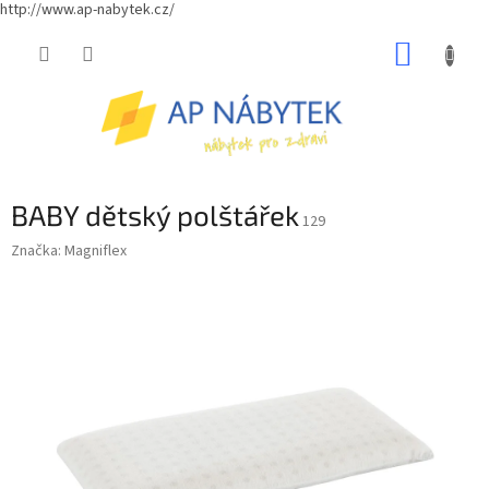
http://www.ap-nabytek.cz/
Přejít
NÁKUP
na
obsah
KOŠÍK
BABY dětský polštářek
129
Značka:
Magniflex