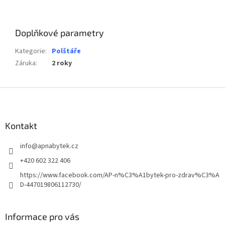
Doplňkové parametry
Kategorie
:
Polštáře
Záruka
:
2 roky
Z
á
p
a
Kontakt
t
info
@
apnabytek.cz
í
+420 602 322 406
https://www.facebook.com/AP-n%C3%A1bytek-pro-zdrav%C3%A
D-447019806112730/
Informace pro vás